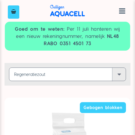
Goed om te weten:
Per 11 juli hanteren wij
een nieuw rekeningnummer, namelijk
NL48
RABO 0351 4501 73
Gebogen blokken