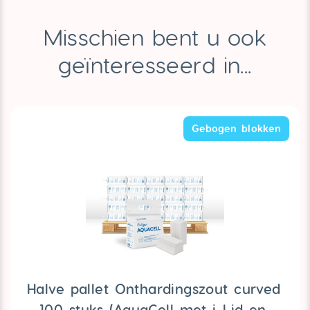
Misschien bent u ook
geïnteresseerd in...
Gebogen blokken
Halve pallet Onthardingszout curved
- 100 stuks (AquaCell met i-Lid en